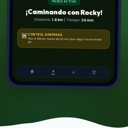
PASEO ACTIVO
¡Caminando con Rocky!
Distancia:
1.8 km
| Tiempo:
24 min
🚨
CONTROL SORPRESA
Haz la foto en menos de 20 min para seguir acumulando
XP.
🚶
🏠
📡
🏆