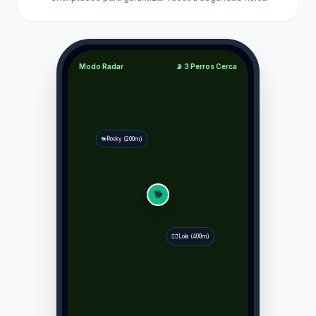
Modo Radar
📡 3 Perros Cerca
🦮
Rocky (200m)
🐕
Lola (400m)
🐕‍🦺