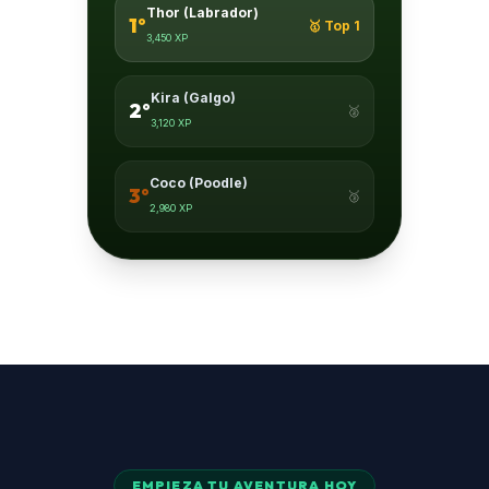
Thor (Labrador)
1º
🥇 Top 1
3,450 XP
Kira (Galgo)
2º
🥈
3,120 XP
Coco (Poodle)
3º
🥉
2,980 XP
EMPIEZA TU AVENTURA HOY