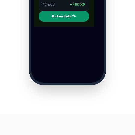
Puntos:
+450 XP
Entendido 🐾