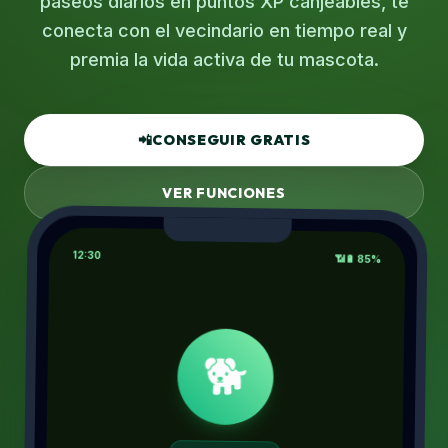
paseos diarios en puntos XP canjeables, te
conecta con el vecindario en tiempo real y
premia la vida activa de tu mascota.
📲
CONSEGUIR GRATIS
VER FUNCIONES
12:30
📶
🔋 85%
🐕