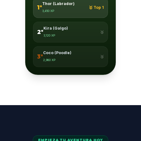
Thor (Labrador)
1º
🥇 Top 1
3,450 XP
Kira (Galgo)
2º
🥈
3,120 XP
Coco (Poodle)
3º
🥉
2,980 XP
EMPIEZA TU AVENTURA HOY