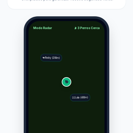
Modo Radar
📡 3 Perros Cerca
🦮
Rocky (200m)
🐕
Lola (400m)
🐕‍🦺