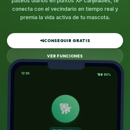
paseos diarios en puntos XP canjeables, te
conecta con el vecindario en tiempo real y
premia la vida activa de tu mascota.
📲
CONSEGUIR GRATIS
VER FUNCIONES
12:30
📶
🔋 85%
🐕