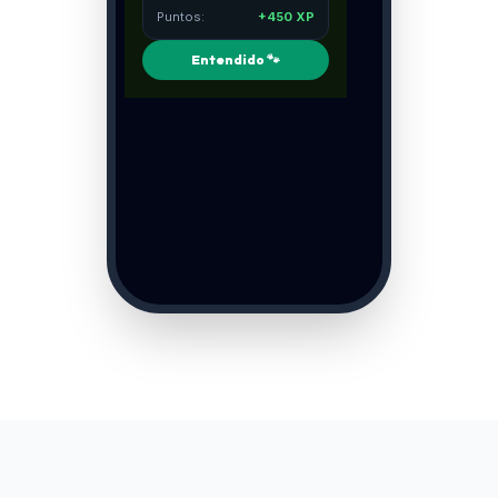
Puntos:
+450 XP
Entendido 🐾