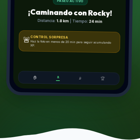
PASEO ACTIVO
¡Caminando con Rocky!
Distancia:
1.8 km
| Tiempo:
24 min
CONTROL SORPRESA
🚨
Haz la foto en menos de 20 min para seguir acumulando
XP.
🚶
🏠
📡
🏆