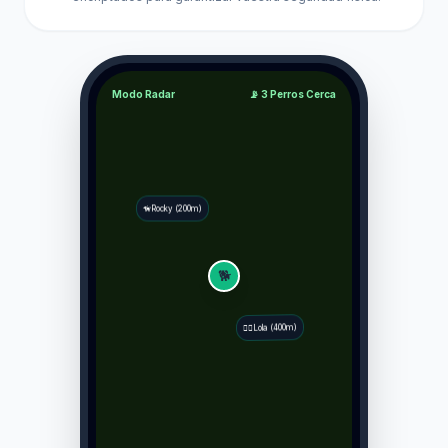
Modo Radar
📡 3 Perros Cerca
🦮
Rocky (200m)
🐕
Lola (400m)
🐕‍🦺