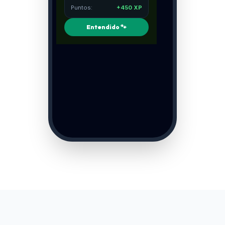
Puntos:
+450 XP
Entendido 🐾