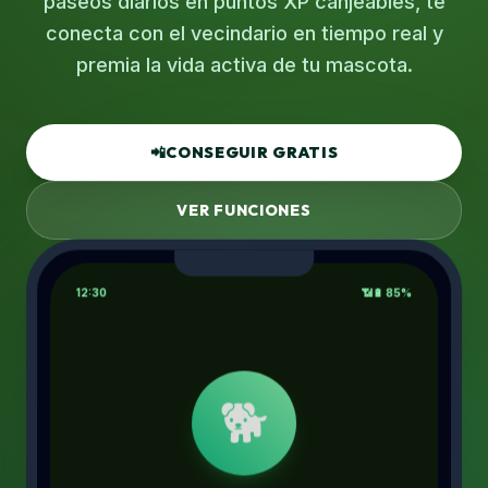
paseos diarios en puntos XP canjeables, te
conecta con el vecindario en tiempo real y
premia la vida activa de tu mascota.
📲
CONSEGUIR GRATIS
VER FUNCIONES
12:30
📶
🔋 85%
🐕