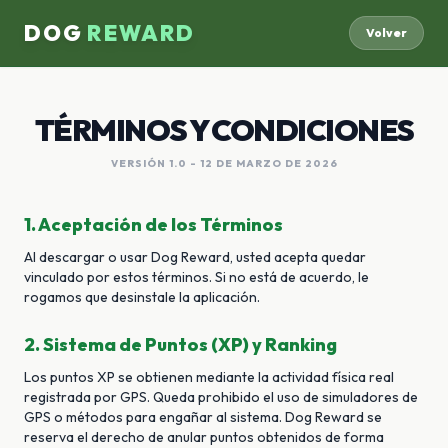
DOG
REWARD
Volver
TÉRMINOS Y CONDICIONES
VERSIÓN 1.0 - 12 DE MARZO DE 2026
1. Aceptación de los Términos
Al descargar o usar Dog Reward, usted acepta quedar
vinculado por estos términos. Si no está de acuerdo, le
rogamos que desinstale la aplicación.
2. Sistema de Puntos (XP) y Ranking
Los puntos XP se obtienen mediante la actividad física real
registrada por GPS. Queda prohibido el uso de simuladores de
GPS o métodos para engañar al sistema. Dog Reward se
reserva el derecho de anular puntos obtenidos de forma